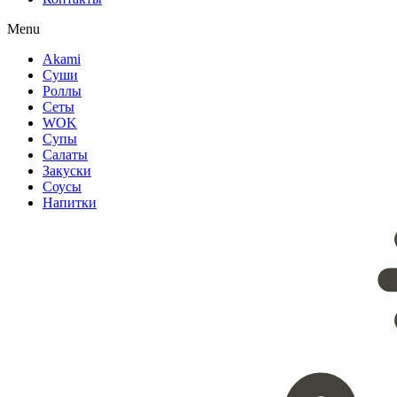
Menu
Akami
Суши
Роллы
Сеты
WOK
Супы
Салаты
Закуски
Соусы
Напитки