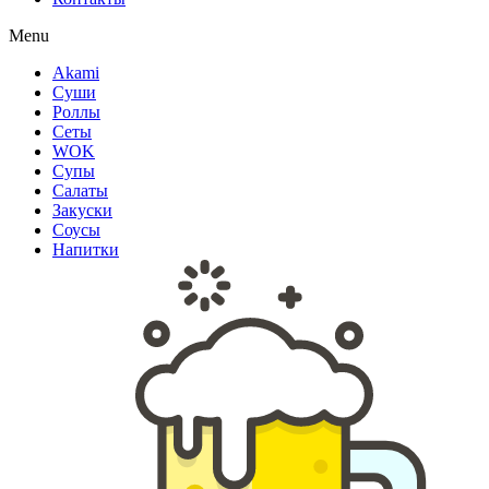
Menu
Akami
Суши
Роллы
Сеты
WOK
Супы
Салаты
Закуски
Соусы
Напитки