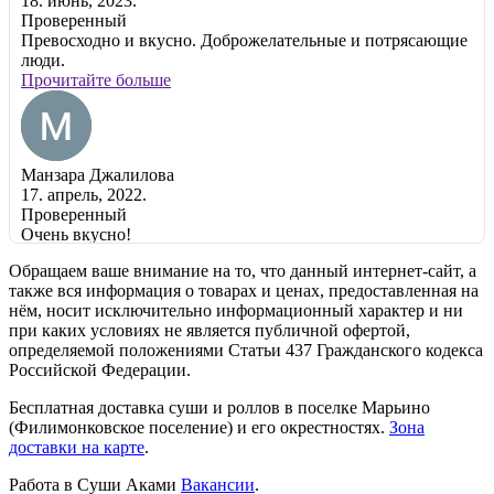
18. июнь, 2023.
Проверенный
Превосходно и вкусно. Доброжелательные и потрясающие
люди.
Прочитайте больше
Манзара Джалилова
17. апрель, 2022.
Проверенный
Очень вкусно!
Прочитайте больше
Обращаем ваше внимание на то, что данный интернет-сайт, а
также вся информация о товарах и ценах, предоставленная на
нём, носит исключительно информационный характер и ни
при каких условиях не является публичной офертой,
Swippie
определяемой положениями Статьи 437 Гражданского кодекса
13. февраль, 2022.
Российской Федерации.
Проверенный
Бесплатная доставка суши и роллов в поселке Марьино
Прекраснейшие сеты роллов, готовят быстро и вкусно а
(Филимонковское поселение) и его окрестностях.
Зона
wok это просто божественно!!! РЕКОМЕНДУЮ!!!
доставки на карте
.
Прочитайте больше
Работа в Суши Аками
Вакансии
.