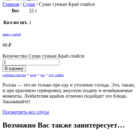
Главная
/
Суши
/ Суши гункан Краб спайси
Вес
22 г
Кол-во шт.
1
меню с рыбой
99
₽
Количество Суши гункан Краб спайси
В корзину
•
•
•
крабовые палочки
нори
рис
соус спайси
Роллы — это не только про еду и утоление голода. Это, также,
и про красивую сервировку, вкусную подачу и незабываемые
моменты. Любителям крабов отлично подойдет это блюдо.
Заказывайте!
Посмотреть все соусы
Возможно Вас также заинтересует…