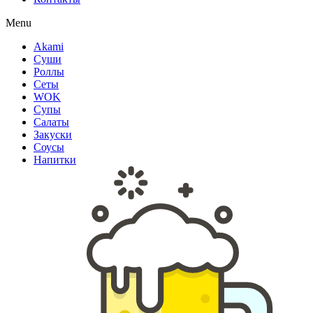
Menu
Akami
Суши
Роллы
Сеты
WOK
Супы
Салаты
Закуски
Соусы
Напитки