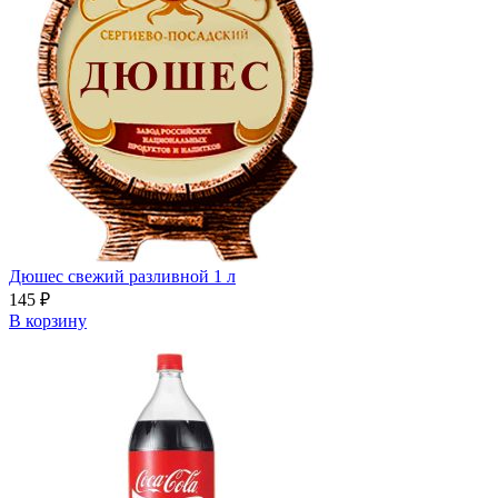
Дюшес свежий разливной 1 л
145
₽
В корзину