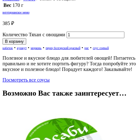
Вес
170 г
вегетарианское меню
385
₽
Количество Тяхан с овощами
В корзину
•
•
•
•
•
кабачок
кунжут
морковь
перец болгарский красный
рис
соус соевый
Полезное и вкусное блюдо для любителей овощей! Питаетесь
правильно и не хотите портить фигуру? Тогда попробуйте это
вкусное и полезное блюдо! Порадует каждого! Заказывайте!
Посмотреть все соусы
Возможно Вас также заинтересует…