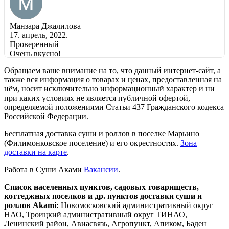
Манзара Джалилова
17. апрель, 2022.
Проверенный
Очень вкусно!
Прочитайте больше
Обращаем ваше внимание на то, что данный интернет-сайт, а
также вся информация о товарах и ценах, предоставленная на
нём, носит исключительно информационный характер и ни
при каких условиях не является публичной офертой,
Swippie
определяемой положениями Статьи 437 Гражданского кодекса
13. февраль, 2022.
Российской Федерации.
Проверенный
Бесплатная доставка суши и роллов в поселке Марьино
Прекраснейшие сеты роллов, готовят быстро и вкусно а
(Филимонковское поселение) и его окрестностях.
Зона
wok это просто божественно!!! РЕКОМЕНДУЮ!!!
доставки на карте
.
Прочитайте больше
Работа в Суши Аками
Вакансии
.
Список населенных пунктов, садовых товариществ,
коттеджных поселков и др. пунктов доставки суши и
роллов Akami:
Новомосковский административный округ
НАО, Троицкий административный округ ТИНАО,
Ленинский район, Авиасвязь, Агропункт, Апиком, Баден