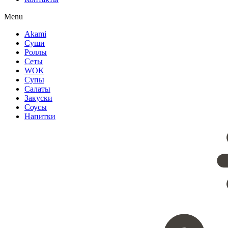
Menu
Akami
Суши
Роллы
Сеты
WOK
Супы
Салаты
Закуски
Соусы
Напитки