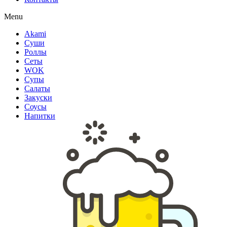
Menu
Akami
Суши
Роллы
Сеты
WOK
Супы
Салаты
Закуски
Соусы
Напитки