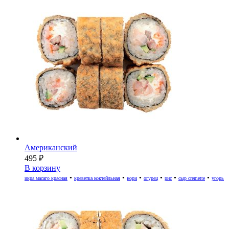
Американский
495
₽
В корзину
•
•
•
•
•
•
икра масаго красная
креветка коктейльная
нори
огурец
рис
сыр cremette
угорь