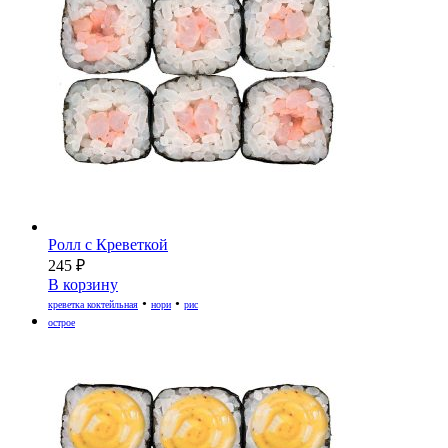
Ролл с Креветкой
245
₽
В корзину
•
•
креветка коктейльная
нори
рис
острое