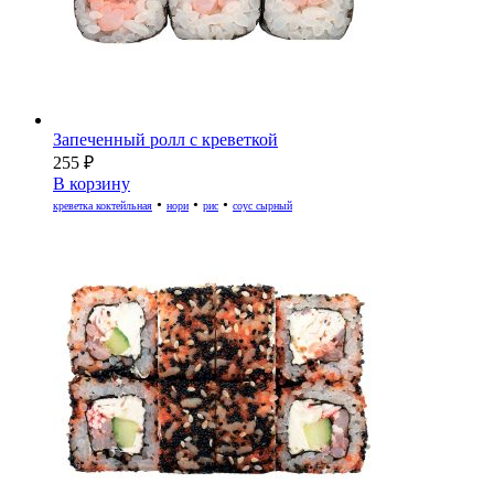
Запеченный ролл с креветкой
255
₽
В корзину
•
•
•
креветка коктейльная
нори
рис
соус сырный