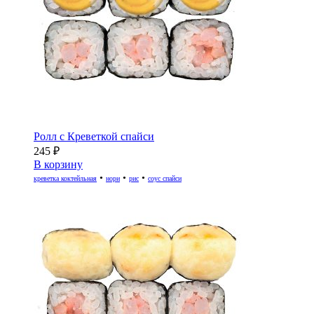
Ролл с Креветкой спайси
245
₽
В корзину
•
•
•
креветка коктейльная
нори
рис
соус спайси