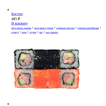
Бостон
485
₽
В корзину
•
•
•
•
икра масаго красная
икра масаго черная
крабовые палочки
креветка коктейльная
•
•
•
•
кунжут
нори
огурец
рис
сыр cremette