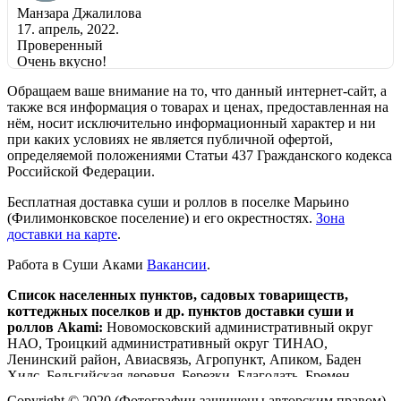
Манзара Джалилова
17. апрель, 2022.
Проверенный
Очень вкусно!
Прочитайте больше
Обращаем ваше внимание на то, что данный интернет-сайт, а
также вся информация о товарах и ценах, предоставленная на
нём, носит исключительно информационный характер и ни
при каких условиях не является публичной офертой,
Swippie
определяемой положениями Статьи 437 Гражданского кодекса
13. февраль, 2022.
Российской Федерации.
Проверенный
Бесплатная доставка суши и роллов в поселке Марьино
Прекраснейшие сеты роллов, готовят быстро и вкусно а
(Филимонковское поселение) и его окрестностях.
Зона
wok это просто божественно!!! РЕКОМЕНДУЮ!!!
доставки на карте
.
Прочитайте больше
Работа в Суши Аками
Вакансии
.
Список населенных пунктов, садовых товариществ,
коттеджных поселков и др. пунктов доставки суши и
роллов Akami:
Новомосковский административный округ
НАО, Троицкий административный округ ТИНАО,
Ленинский район, Авиасвязь, Агропункт, Апиком, Баден
Хилс, Бельгийская деревня, Березки, Благодать, Бремен,
Буревестник, Бурцево, Валуево, Валуево Верхнее, Валуево
Copyright © 2020 (Фотографии защищены авторским правом)