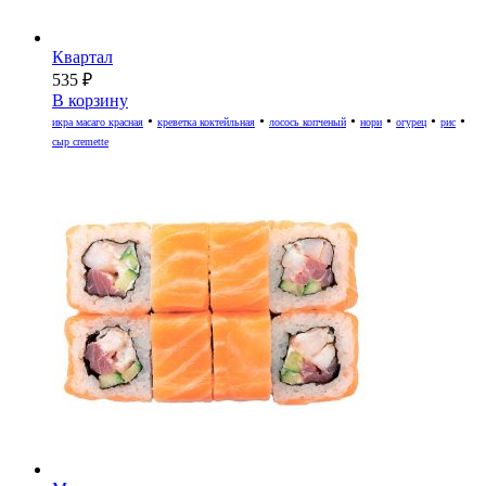
Квартал
535
₽
В корзину
•
•
•
•
•
•
икра масаго красная
креветка коктейльная
лосось копченый
нори
огурец
рис
сыр cremette