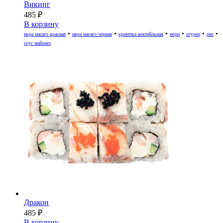
Викинг
485
₽
В корзину
•
•
•
•
•
•
икра масаго красная
икра масаго черная
креветка коктейльная
нори
огурец
рис
соус майонез
Дракон
485
₽
В корзину