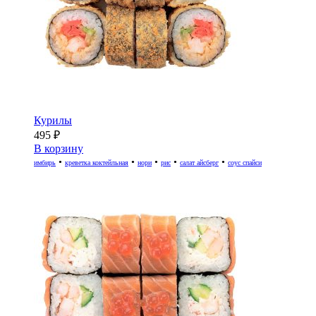
Курилы
495
₽
В корзину
•
•
•
•
•
имбирь
креветка коктейльная
нори
рис
салат айсберг
соус спайси