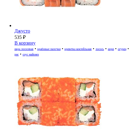
Джусто
535
₽
В корзину
•
•
•
•
•
•
икра лососевая
крабовые палочки
креветка коктейльная
лосось
нори
огурец
•
рис
соус майонез