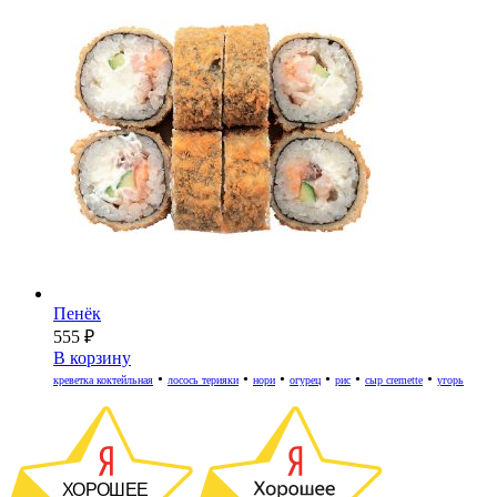
Пенёк
555
₽
В корзину
•
•
•
•
•
•
креветка коктейльная
лосось терияки
нори
огурец
рис
сыр cremette
угорь