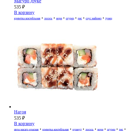
Магуро дзуке
535
₽
В корзину
•
•
•
•
•
•
креветка коктейльная
лосось
нори
огурец
рис
соус майонез
тунец
Нагоя
535
₽
В корзину
•
•
•
•
•
•
•
икра масаго красная
креветка коктейльная
кунжут
лосось
нори
огурец
рис