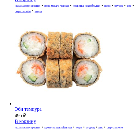
•
•
•
•
•
•
икра масаго красная
икра масаго черная
креветка коктейльная
нори
огурец
рис
•
сыр cremette
угорь
Эби темпура
495
₽
В корзину
•
•
•
•
•
икра масаго красная
креветка коктейльная
нори
огурец
рис
сыр cremette