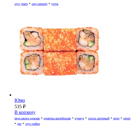
•
•
соус унаги
сыр cremette
угорь
Юми
535
₽
В корзину
•
•
•
•
•
икра масаго красная
креветка коктейльная
кунжут
лосось копченый
нори
омлет
•
•
рис
соус спайси