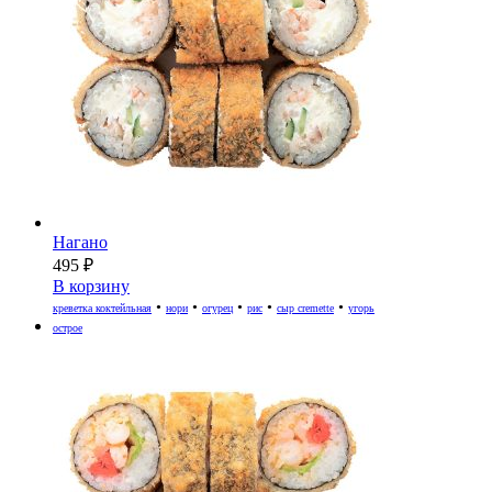
Нагано
495
₽
В корзину
•
•
•
•
•
креветка коктейльная
нори
огурец
рис
сыр cremette
угорь
острое