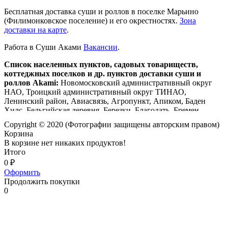
Проверенный
Бесплатная доставка суши и роллов в поселке Марьино
Прекраснейшие сеты роллов, готовят быстро и вкусно а
(Филимонковское поселение) и его окрестностях.
Зона
wok это просто божественно!!! РЕКОМЕНДУЮ!!!
доставки на карте
.
Прочитайте больше
Работа в Суши Аками
Вакансии
.
Список населенных пунктов, садовых товариществ,
коттеджных поселков и др. пунктов доставки суши и
роллов Akami:
Новомосковский административный округ
НАО, Троицкий административный округ ТИНАО,
Ленинский район, Авиасвязь, Агропункт, Апиком, Баден
Хилс, Бельгийская деревня, Березки, Благодать, Бремен,
Буревестник, Бурцево, Валуево, Валуево Верхнее, Валуево
Copyright © 2020 (Фотографии защищены авторским правом)
Нижнее, Валуевская Слобода, Ватутинки, Высокое,
Корзина
Голенищево, Град Московский, Десеновское, Десна, Дружба,
В корзине нет никаких продуктов!
Ели, Есенино, Зимёнки, Зона Б, Импульс, Искорка, Кнутово,
Итого
Квартал №4 (мкр. Новые Ватутинки Десна), Квартал №23 и
0
₽
№165 (Цветочные Поляны ЖК), Квартал №25 (Середневский
Оформить
Лес ЖК), Кончеево, Кузьминки, Ларёво, Лесная Слобода,
Продолжить покупки
Летово, Малинки, Марьино, Мечта С,
Московский
,
Новые
0
Ватутинки
, Овощевод, Озон, Орбита, Отдых, Пенино,
Писково, Покровское, Покровское Ближнее, Поляна,
Праймвиль, Предельцы, ПРОМЕНАД, Просвещенец,
Пушкино, Пчелка, Радиоцентр, Радуга, Родник, Родничок,