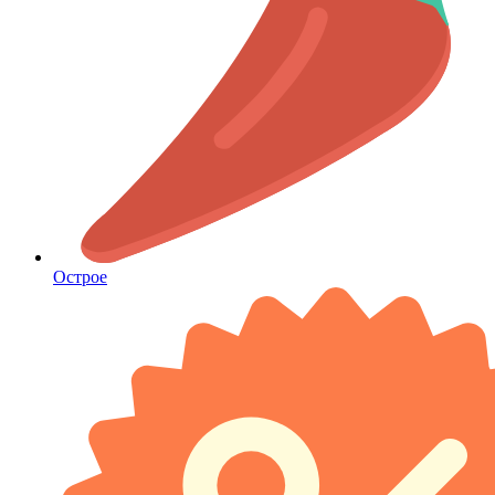
Острое