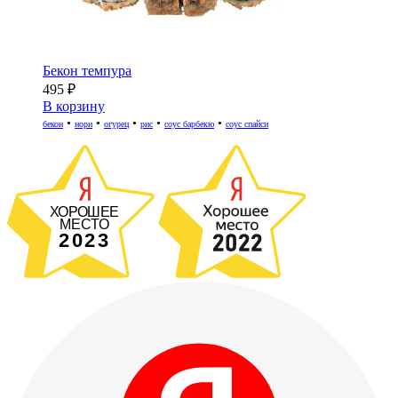
Бекон темпура
495
₽
В корзину
•
•
•
•
•
бекон
нори
огурец
рис
соус барбекю
соус спайси