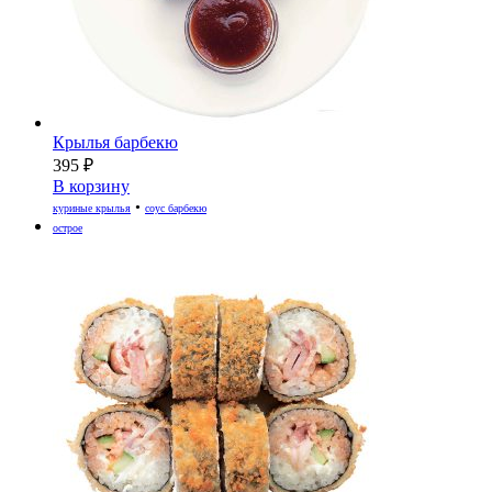
Крылья барбекю
395
₽
В корзину
•
куриные крылья
соус барбекю
острое