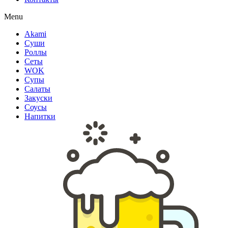
Menu
Akami
Суши
Роллы
Сеты
WOK
Супы
Салаты
Закуски
Соусы
Напитки